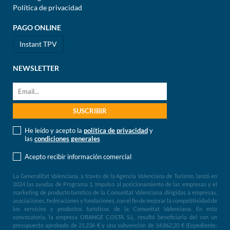
Política de privacidad
PAGO ONLINE
Instant TPV
NEWSLETTER
He leído y acepto la
política de privacidad
y
las
condiciones generales
Acepto recibir información comercial
La Generalitat Valenciana, a través de la Agencia Valenciana de Turismo, lanzó en
2024 las ayudas de Programa 1, Impulso al posicionamiento de las empresas y el
marketing de producto turístico de la Comunitat Valenciana, dirigidas a empresas,
asociaciones, federaciones y fundaciones, con el fin de mejorar la competitividad de
los servicios y productos turísticos de la Comunitat Valenciana. En esta
convocatoria, la empresa ORANGE COSTA, S.L. resultó beneficiaria del con un
presupuesto aprobado de 21.236 € y una subvención de 14.862,20 € (Expediente: