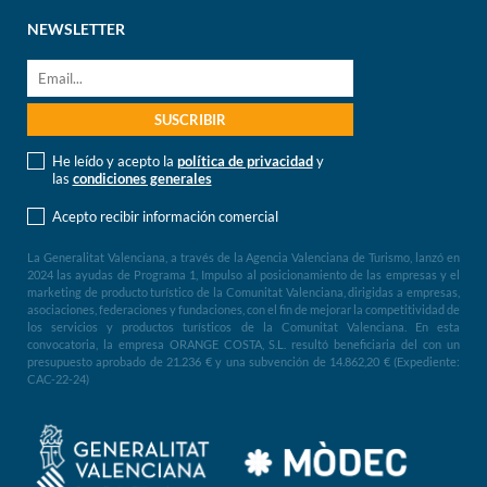
NEWSLETTER
He leído y acepto la
política de privacidad
y
las
condiciones generales
Acepto recibir información comercial
La Generalitat Valenciana, a través de la Agencia Valenciana de Turismo, lanzó en
2024 las ayudas de Programa 1, Impulso al posicionamiento de las empresas y el
marketing de producto turístico de la Comunitat Valenciana, dirigidas a empresas,
asociaciones, federaciones y fundaciones, con el fin de mejorar la competitividad de
los servicios y productos turísticos de la Comunitat Valenciana. En esta
convocatoria, la empresa ORANGE COSTA, S.L. resultó beneficiaria del con un
presupuesto aprobado de 21.236 € y una subvención de 14.862,20 € (Expediente:
CAC-22-24)