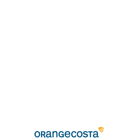
Loa
din
g...