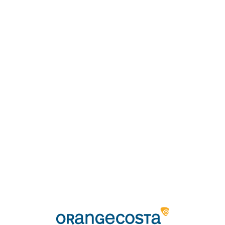
Loa
din
g...