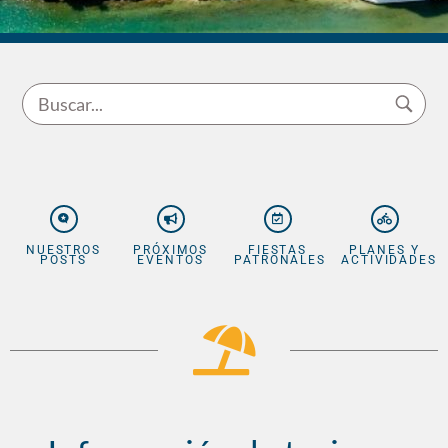
NUESTROS
PRÓXIMOS
FIESTAS
PLANES Y
POSTS
EVENTOS
PATRONALES
ACTIVIDADES