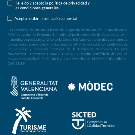
He leído y acepto la
política de privacidad
y
las
condiciones generales
Acepto recibir información comercial
La Generalitat Valenciana, a través de la Agencia Valenciana de Turismo, lanzó en
2024 las ayudas de Programa 1, Impulso al posicionamiento de las empresas y el
marketing de producto turístico de la Comunitat Valenciana, dirigidas a empresas,
asociaciones, federaciones y fundaciones, con el fin de mejorar la competitividad de
los servicios y productos turísticos de la Comunitat Valenciana. En esta
convocatoria, la empresa ORANGE COSTA, S.L. resultó beneficiaria del con un
presupuesto aprobado de 21.236 € y una subvención de 14.862,20 € (Expediente:
CAC-22-24)