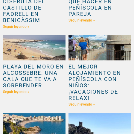
DISFRUTA DEL
QUÉ HACER EN
CASTILLO DE
PEÑÍSCOLA EN
FADRELL EN
PAREJA
BENICÀSSIM
Seguir leyendo »
Seguir leyendo »
PLAYA DEL MORO EN
EL MEJOR
ALCOSSEBRE: UNA
ALOJAMIENTO EN
CALA QUE TE VA A
PEÑÍSCOLA CON
SORPRENDER
NIÑOS:
¡VACACIONES DE
Seguir leyendo »
RELAX!
Seguir leyendo »