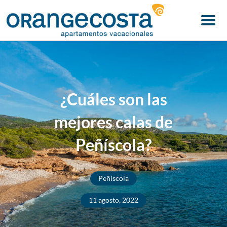
Menu
¿Cuáles son las
mejores calas de
Peñíscola?
Peñíscola
11 agosto, 2022