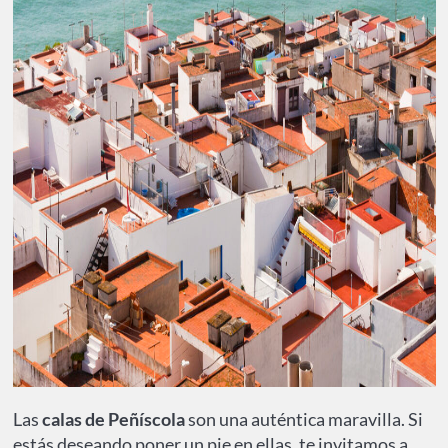
Las
calas de Peñíscola
son una auténtica maravilla. Si
estás deseando poner un pie en ellas, te invitamos a