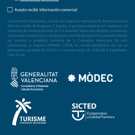
Acepto recibir información comercial
La Generalitat Valenciana, a través de la Agencia Valenciana de Turismo, lanzó en
2024 las ayudas de Programa 1, Impulso al posicionamiento de las empresas y el
marketing de producto turístico de la Comunitat Valenciana, dirigidas a empresas,
asociaciones, federaciones y fundaciones, con el fin de mejorar la competitividad de
los servicios y productos turísticos de la Comunitat Valenciana. En esta
convocatoria, la empresa ORANGE COSTA, S.L. resultó beneficiaria del con un
presupuesto aprobado de 21.236 € y una subvención de 14.862,20 € (Expediente:
CAC-22-24)