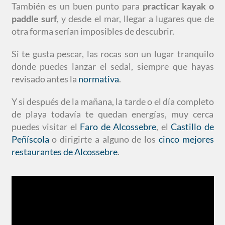
También es un buen punto para
practicar kayak o
paddle surf
, y desde el mar, llegar a lugares que de
otra forma serían imposibles de descubrir.
Si te gusta pescar, las rocas son un lugar tranquilo
donde puedes lanzar el sedal, siempre que hayas
revisado antes la
normativa
.
Y si después de la mañana, la tarde o el día completo
de playa todavía te quedan energías, muy cerca
puedes visitar el
Faro de Alcossebre
, el
Castillo de
Peñíscola
o dirigirte a alguno de los
cinco mejores
restaurantes de Alcossebre
.