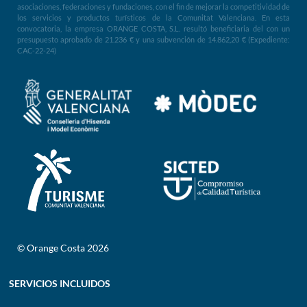
asociaciones, federaciones y fundaciones, con el fin de mejorar la competitividad de
los servicios y productos turísticos de la Comunitat Valenciana. En esta
convocatoria, la empresa ORANGE COSTA, S.L. resultó beneficiaria del con un
presupuesto aprobado de 21.236 € y una subvención de 14.862,20 € (Expediente:
CAC-22-24)
© Orange Costa 2026
SERVICIOS INCLUIDOS