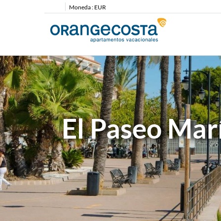
Moneda :
EUR
El Paseo Mar