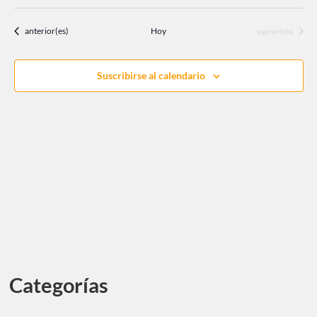
Eventos
anterior(es)
Hoy
Eventos
siguiente(s)
Suscribirse al calendario
Categorías