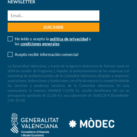
NEWSLETTER
He leído y acepto la
política de privacidad
y
las
condiciones generales
Acepto recibir información comercial
La Generalitat Valenciana, a través de la Agencia Valenciana de Turismo, lanzó en
2024 las ayudas de Programa 1, Impulso al posicionamiento de las empresas y el
marketing de producto turístico de la Comunitat Valenciana, dirigidas a empresas,
asociaciones, federaciones y fundaciones, con el fin de mejorar la competitividad de
los servicios y productos turísticos de la Comunitat Valenciana. En esta
convocatoria, la empresa ORANGE COSTA, S.L. resultó beneficiaria del con un
presupuesto aprobado de 21.236 € y una subvención de 14.862,20 € (Expediente:
CAC-22-24)