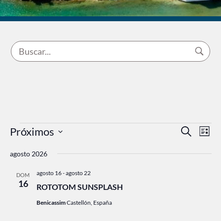
Eventos
Próximos
Navegac
Nave
Buscar
Lista
de
SELECCIONA
de
LA
vista
agosto 2026
FECHA.
búsqued
de
agosto 16
-
agosto 22
y
Even
DOM
16
ROTOTOM SUNSPLASH
vistas
Benicassim
Castellón, España
de
Eventos