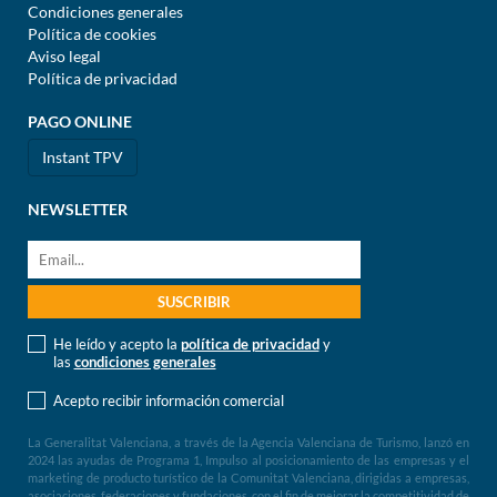
Condiciones generales
Política de cookies
Aviso legal
Política de privacidad
PAGO ONLINE
Instant TPV
NEWSLETTER
He leído y acepto la
política de privacidad
y
las
condiciones generales
Acepto recibir información comercial
La Generalitat Valenciana, a través de la Agencia Valenciana de Turismo, lanzó en
2024 las ayudas de Programa 1, Impulso al posicionamiento de las empresas y el
marketing de producto turístico de la Comunitat Valenciana, dirigidas a empresas,
asociaciones, federaciones y fundaciones, con el fin de mejorar la competitividad de