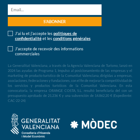
J'ai lu et j'accepte les
politiques de
confidentialité
et les
conditions générales
J'accepte de recevoir des informations
commerciales
La Generalitat Valenciana, a través de la Agencia Valenciana de Turismo, lanzó en
2024 las ayudas de Programa 1, Impulso al posicionamiento de las empresas y el
marketing de producto turístico de la Comunitat Valenciana, dirigidas a empresas,
asociaciones, federaciones y fundaciones, con el fin de mejorar la competitividad de
los servicios y productos turísticos de la Comunitat Valenciana. En esta
convocatoria, la empresa ORANGE COSTA, S.L. resultó beneficiaria del con un
presupuesto aprobado de 21.236 € y una subvención de 14.862,20 € (Expediente:
CAC-22-24)