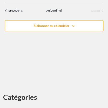
Évènements
précédents
Aujourd’hui
Évènements
suivants
S’abonner au calendrier
Catégories