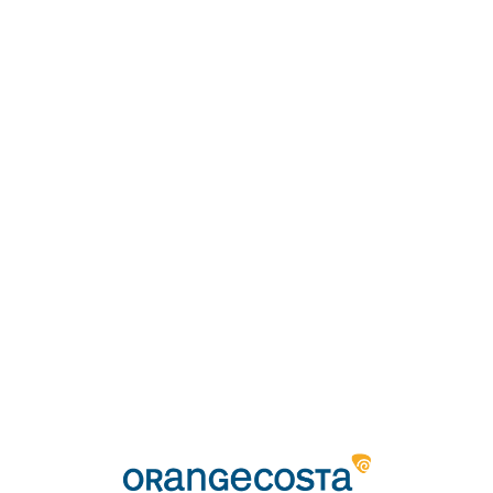
Loa
din
g...