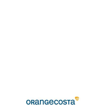
Loa
din
g...