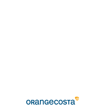
Loa
din
g...