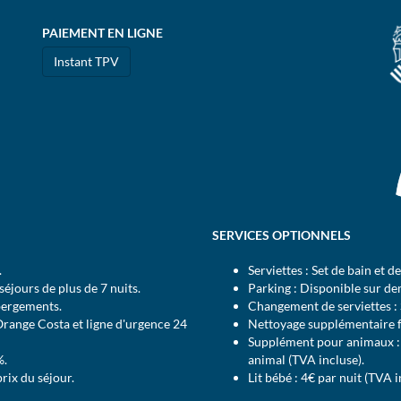
PAIEMENT EN LIGNE
Instant TPV
SERVICES OPTIONNELS
.
Serviettes : Set de bain et d
éjours de plus de 7 nuits.
Parking : Disponible sur d
bergements.
Changement de serviettes : 
Orange Costa et ligne d'urgence 24
Nettoyage supplémentaire fa
Supplément pour animaux : d
%.
animal (TVA incluse).
prix du séjour.
Lit bébé : 4€ par nuit (TVA i