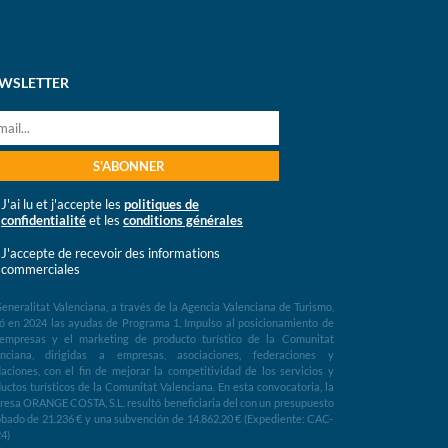
WSLETTER
J'ai lu et j'accepte les
politiques de
confidentialité
et les
conditions générales
J'accepte de recevoir des informations
commerciales
eneralitat Valenciana, a través de la Agencia Valenciana de Turismo,
ó en 2024 las ayudas de Programa 1, Impulso al posicionamiento de
 empresas y el marketing de producto turístico de la Comunitat
enciana, dirigidas a empresas, asociaciones, federaciones y
aciones, con el fin de mejorar la competitividad de los servicios y
uctos turísticos de la Comunitat Valenciana. En esta convocatoria, la
esa ORANGE COSTA, S.L. resultó beneficiaria del con un presupuesto
bado de 21.236 € y una subvención de 14.862,20 € (Expediente: CAC-
4)