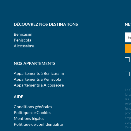
DÉCOUVREZ NOS DESTINATIONS
NE
Benicasim
Peniscola
Alcossebre
NOS APPARTEMENTS
Appartements à Benicassim
Appartements à Peniscola
Appartements à Alcossebre
La G
lanz
AIDE
las
Val
Conditions générales
fund
Politique de Cookies
prod
Mentions légales
empr
apro
Politique de confidentialité
22-2