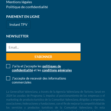
Mentions légales
Politique de confidentialité
PAIEMENT EN LIGNE
Instant TPV
NEWSLETTER
J'ai lu et j'accepte les
politiques de
confidentialité
et les
conditions générales
J'accepte de recevoir des informations
commerciales
La Generalitat Valenciana, a través de la Agencia Valenciana de Turismo, lanzó en
2024 las ayudas de Programa 1, Impulso al posicionamiento de las empresas y el
marketing de producto turístico de la Comunitat Valenciana, dirigidas a empresas,
asociaciones, federaciones y fundaciones, con el fin de mejorar la competitividad de
los servicios y productos turísticos de la Comunitat Valenciana. En esta