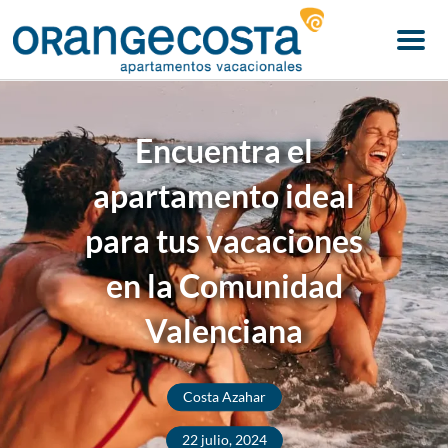
Menu
Encuentra el
apartamento ideal
para tus vacaciones
en la Comunidad
Valenciana
Costa Azahar
22 julio, 2024