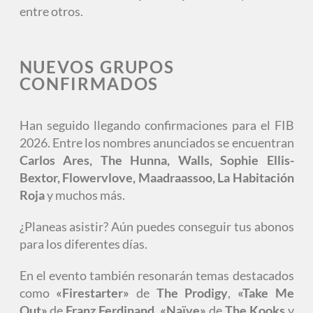
entre otros.
NUEVOS GRUPOS
CONFIRMADOS
Han seguido llegando confirmaciones para el FIB
2026. Entre los nombres anunciados se encuentran
Carlos Ares, The Hunna, Walls, Sophie Ellis-
Bextor, Flowervlove, Maadraassoo, La Habitación
Roja
y muchos más.
¿Planeas asistir? Aún puedes conseguir tus abonos
para los diferentes días.
En el evento también resonarán temas destacados
como
«Firestarter»
de
The Prodigy
,
«Take Me
Out»
de
Franz Ferdinand
,
«Naïve»
de
The Kooks
y