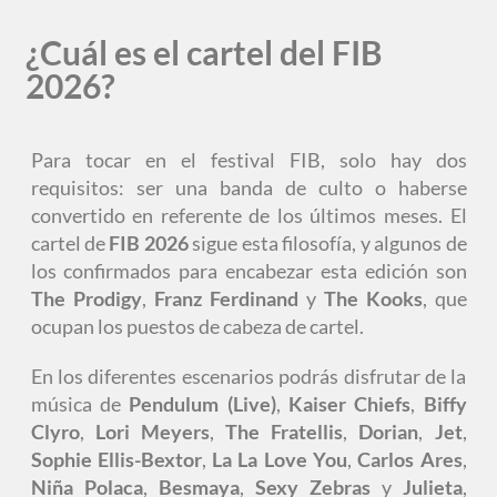
¿Cuál es el cartel del FIB
2026?
Para tocar en el festival FIB, solo hay dos
requisitos: ser una banda de culto o haberse
convertido en referente de los últimos meses. El
cartel de
FIB 2026
sigue esta filosofía, y algunos de
los confirmados para encabezar esta edición son
The Prodigy
,
Franz Ferdinand
y
The Kooks
, que
ocupan los puestos de cabeza de cartel.
En los diferentes escenarios podrás disfrutar de la
música de
Pendulum (Live)
,
Kaiser Chiefs
,
Biffy
Clyro
,
Lori Meyers
,
The Fratellis
,
Dorian
,
Jet
,
Sophie Ellis-Bextor
,
La La Love You
,
Carlos Ares
,
Niña Polaca
,
Besmaya
,
Sexy Zebras
y
Julieta
,