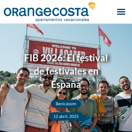
Menu
FIB 2026: El festival
de festivales en
España
Benicássim
12 abril, 2025