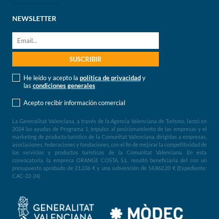
NEWSLETTER
He leído y acepto la
política de privacidad
y
las
condiciones generales
Acepto recibir información comercial
La Generalitat Valenciana, a través de la Agencia Valenciana de Turismo, lanzó en
2024 las ayudas de Programa 1, Impulso al posicionamiento de las empresas y el
marketing de producto turístico de la Comunitat Valenciana, dirigidas a empresas,
asociaciones, federaciones y fundaciones, con el fin de mejorar la competitividad de
los servicios y productos turísticos de la Comunitat Valenciana. En esta
convocatoria, la empresa ORANGE COSTA, S.L. resultó beneficiaria del con un
presupuesto aprobado de 21.236 € y una subvención de 14.862,20 € (Expediente:
CAC-22-24)