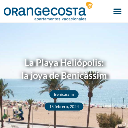
Menu
La Playa Heliópolis:
la joya de Benicàssim
Benicássim
15 febrero, 2024