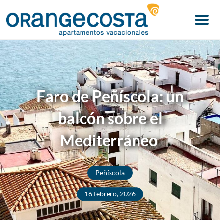
Menu
Faro de Peñíscola: un
balcón sobre el
Mediterráneo
Peñíscola
16 febrero, 2026