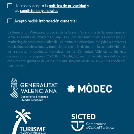
He leído y acepto la
política de privacidad
y
las
condiciones generales
Acepto recibir información comercial
La Generalitat Valenciana, a través de la Agencia Valenciana de Turismo, lanzó en
2024 las ayudas de Programa 1, Impulso al posicionamiento de las empresas y el
marketing de producto turístico de la Comunitat Valenciana, dirigidas a empresas,
asociaciones, federaciones y fundaciones, con el fin de mejorar la competitividad de
los servicios y productos turísticos de la Comunitat Valenciana. En esta
convocatoria, la empresa ORANGE COSTA, S.L. resultó beneficiaria del con un
presupuesto aprobado de 21.236 € y una subvención de 14.862,20 € (Expediente:
CAC-22-24)