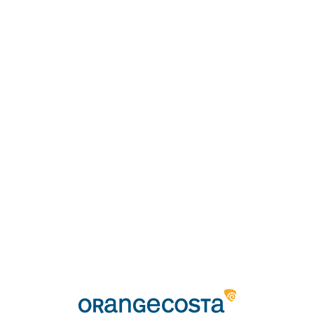
Loa
din
g...