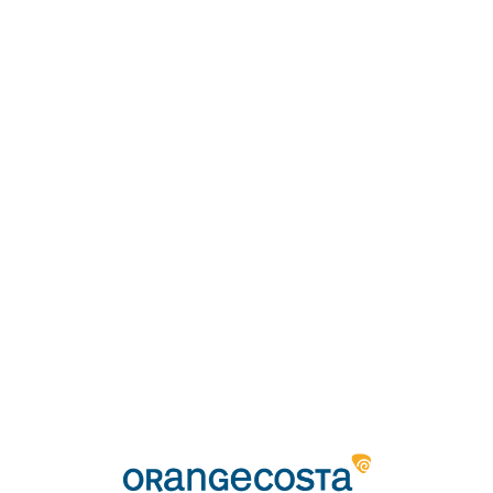
Loa
din
g...