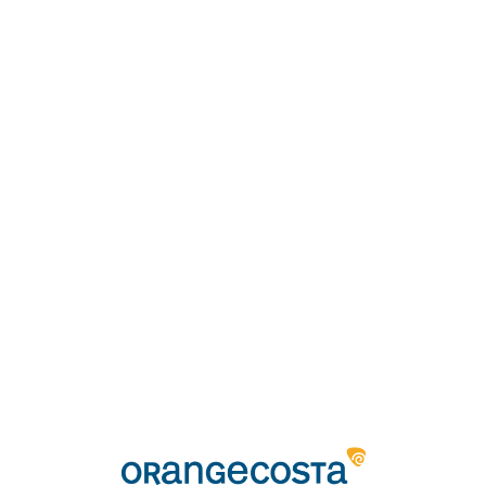
Loa
din
g...