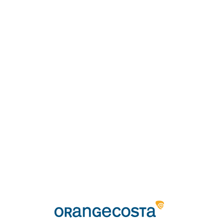
Loa
din
g...