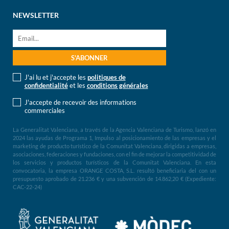
NEWSLETTER
J'ai lu et j'accepte les
politiques de
confidentialité
et les
conditions générales
J'accepte de recevoir des informations
commerciales
La Generalitat Valenciana, a través de la Agencia Valenciana de Turismo, lanzó en
2024 las ayudas de Programa 1, Impulso al posicionamiento de las empresas y el
marketing de producto turístico de la Comunitat Valenciana, dirigidas a empresas,
asociaciones, federaciones y fundaciones, con el fin de mejorar la competitividad de
los servicios y productos turísticos de la Comunitat Valenciana. En esta
convocatoria, la empresa ORANGE COSTA, S.L. resultó beneficiaria del con un
presupuesto aprobado de 21.236 € y una subvención de 14.862,20 € (Expediente:
CAC-22-24)