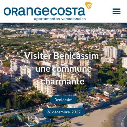
Menu
Visiter Benicàssim :
une commune
charmante
Benicasim
26 décembre, 2022