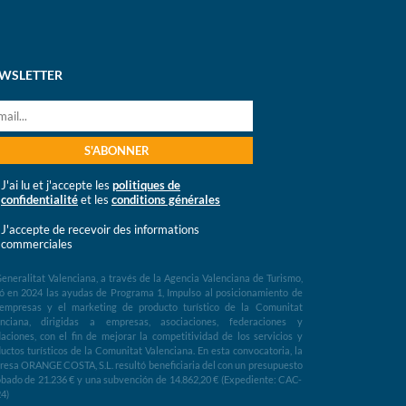
WSLETTER
J'ai lu et j'accepte les
politiques de
confidentialité
et les
conditions générales
J'accepte de recevoir des informations
commerciales
eneralitat Valenciana, a través de la Agencia Valenciana de Turismo,
ó en 2024 las ayudas de Programa 1, Impulso al posicionamiento de
 empresas y el marketing de producto turístico de la Comunitat
enciana, dirigidas a empresas, asociaciones, federaciones y
aciones, con el fin de mejorar la competitividad de los servicios y
uctos turísticos de la Comunitat Valenciana. En esta convocatoria, la
esa ORANGE COSTA, S.L. resultó beneficiaria del con un presupuesto
bado de 21.236 € y una subvención de 14.862,20 € (Expediente: CAC-
4)