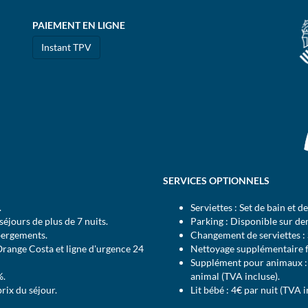
PAIEMENT EN LIGNE
Instant TPV
SERVICES OPTIONNELS
.
Serviettes : Set de bain et d
éjours de plus de 7 nuits.
Parking : Disponible sur d
bergements.
Changement de serviettes : 
Orange Costa et ligne d'urgence 24
Nettoyage supplémentaire fa
Supplément pour animaux : d
%.
animal (TVA incluse).
prix du séjour.
Lit bébé : 4€ par nuit (TVA i