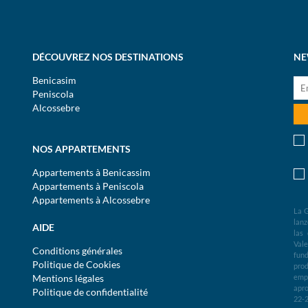
DÉCOUVREZ NOS DESTINATIONS
NE
Benicasim
Peniscola
Alcossebre
NOS APPARTEMENTS
Appartements à Benicassim
Appartements à Peniscola
Appartements à Alcossebre
La G
lanz
AIDE
las
Val
Conditions générales
fund
Politique de Cookies
prod
Mentions légales
empr
apro
Politique de confidentialité
22-2