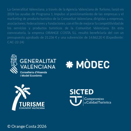
La Generalitat Valenciana, a través de la Agencia Valenciana de Turismo, lanzó en
2024 las ayudas de Programa 1, Impulso al posicionamiento de las empresas y el
marketing de producto turístico de la Comunitat Valenciana, dirigidas a empresas,
asociaciones, federaciones y fundaciones, con el fin de mejorar la competitividad de
los servicios y productos turísticos de la Comunitat Valenciana. En esta
convocatoria, la empresa ORANGE COSTA, S.L. resultó beneficiaria del con un
presupuesto aprobado de 21.236 € y una subvención de 14.862,20 € (Expediente:
CAC-22-24)
© Orange Costa 2026