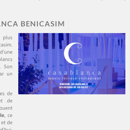
ANCA BENICASIM
 plus
casim.
d’une
blancs
s. Son
ar un
nes de
et de
ouent
le
, ce
 et de
d’hui.