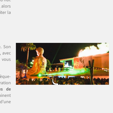
 alors
ter la
e. Son
, avec
 vous
hèque-
tion
es de
minent
 d’une