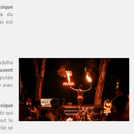
sique
es
du
as est
Buddha
ouvent
éputée
é avec
sique
és qui
out le
lle se