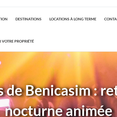
TION
DESTINATIONS
LOCATIONS À LONG TERME
CONTA
R VOTRE PROPRIÉTÉ
de Benicasim : ret
nocturne animée