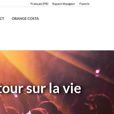
Français (FR)
Espace Voyageur
Favoris
CT
ORANGE COSTA
our sur la vie