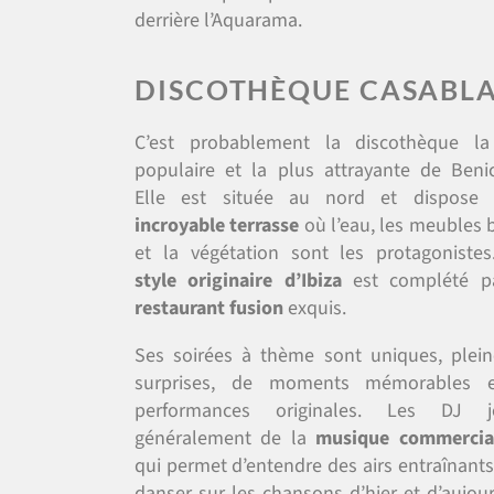
derrière l’Aquarama.
DISCOTHÈQUE CASABL
C’est probablement la discothèque la
populaire et la plus attrayante de Beni
Elle est située au nord et dispose 
incroyable terrasse
où l’eau, les meubles 
et la végétation sont les protagoniste
style originaire d’Ibiza
est complété p
restaurant fusion
exquis.
Ses soirées à thème sont uniques, plei
surprises, de moments mémorables 
performances originales. Les DJ j
généralement de la
musique commercia
qui permet d’entendre des airs entraînants
danser sur les chansons d’hier et d’aujour