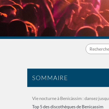
SOMMAIRE
Vie nocturne à Benicàssim : dansez jusqu’
Top 5 des discothèques de Benicassim