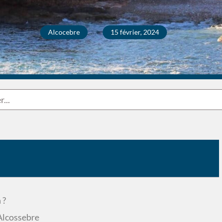
Alcocebre
15 février, 2024
 ?
Alcossebre