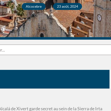
Alcocebre
23 août, 2024
lcalá de Xivert garde secret au sein de la Sierra de Irta