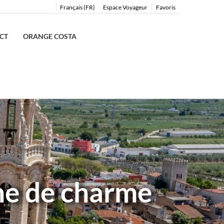
Français (FR)
Espace Voyageur
Favoris
CT
ORANGE COSTA
ine de charme