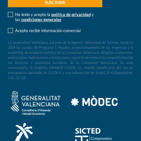
He leído y acepto la
política de privacidad
y
las
condiciones generales
Acepto recibir información comercial
La Generalitat Valenciana, a través de la Agencia Valenciana de Turismo, lanzó en
2024 las ayudas de Programa 1, Impulso al posicionamiento de las empresas y el
marketing de producto turístico de la Comunitat Valenciana, dirigidas a empresas,
asociaciones, federaciones y fundaciones, con el fin de mejorar la competitividad de
los servicios y productos turísticos de la Comunitat Valenciana. En esta
convocatoria, la empresa ORANGE COSTA, S.L. resultó beneficiaria del con un
presupuesto aprobado de 21.236 € y una subvención de 14.862,20 € (Expediente:
CAC-22-24)