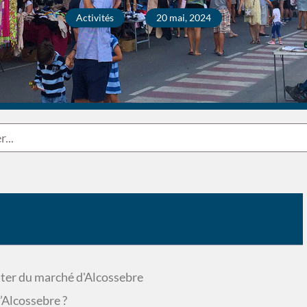
Activités
20 mai, 2024
ter du marché d'Alcossebre
’Alcossebre ?