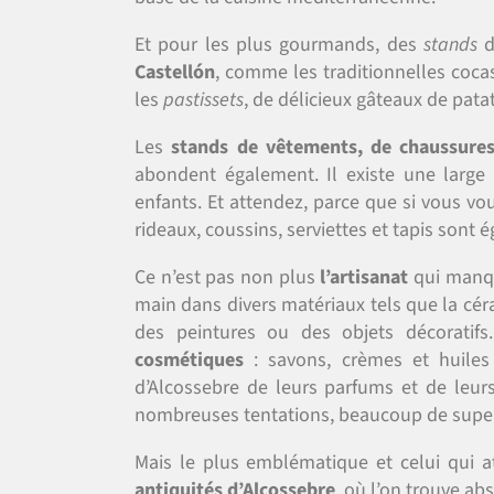
Et pour les plus gourmands, des
stands
d
Castellón
, comme les traditionnelles cocas
les
pastissets
, de délicieux gâteaux de pata
Les
stands de vêtements, de chaussures 
abondent également. Il existe une larg
enfants. Et attendez, parce que si vous vo
rideaux, coussins, serviettes et tapis son
Ce n’est pas non plus
l’artisanat
qui manqu
main dans divers matériaux tels que la céram
des peintures ou des objets décoratifs
cosmétiques
: savons, crèmes et huiles
d’Alcossebre de leurs parfums et de leurs 
nombreuses tentations, beaucoup de sup
Mais le plus emblématique et celui qui at
antiquités d’Alcossebre
, où l’on trouve ab