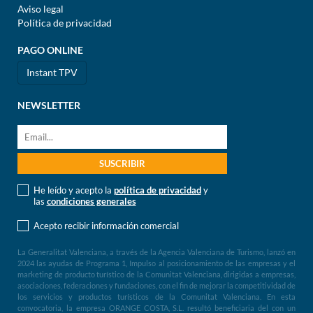
Aviso legal
Política de privacidad
PAGO ONLINE
Instant TPV
NEWSLETTER
He leído y acepto la
política de privacidad
y
las
condiciones generales
Acepto recibir información comercial
La Generalitat Valenciana, a través de la Agencia Valenciana de Turismo, lanzó en
2024 las ayudas de Programa 1, Impulso al posicionamiento de las empresas y el
marketing de producto turístico de la Comunitat Valenciana, dirigidas a empresas,
asociaciones, federaciones y fundaciones, con el fin de mejorar la competitividad de
los servicios y productos turísticos de la Comunitat Valenciana. En esta
convocatoria, la empresa ORANGE COSTA, S.L. resultó beneficiaria del con un