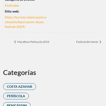
Festivales
Sitio web:
https://turismo.benicassim.e
s/evento/benicassim-blues-
festival-2024/
Marathon Peñíscola 2024
Festival del viento
Categorías
COSTA AZAHAR
PEÑÍSCOLA
BENICÁSSIM