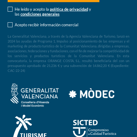
He leído y acepto la
política de privacidad
y
las
condiciones generales
Acepto recibir información comercial
La Generalitat Valenciana, a través de la Agencia Valenciana de Turismo, lanzó en
2024 las ayudas de Programa 1, Impulso al posicionamiento de las empresas y el
marketing de producto turístico de la Comunitat Valenciana, dirigidas a empresas,
asociaciones, federaciones y fundaciones, con el fin de mejorar la competitividad de
los servicios y productos turísticos de la Comunitat Valenciana. En esta
convocatoria, la empresa ORANGE COSTA, S.L. resultó beneficiaria del con un
presupuesto aprobado de 21.236 € y una subvención de 14.862,20 € (Expediente:
CAC-22-24)