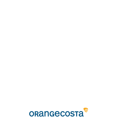
Loa
din
g...