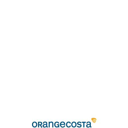
Loa
din
g...