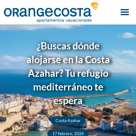
Menu
¿Buscas dónde
alojarse en la Costa
Azahar? Tu refugio
mediterráneo te
espera
Costa Azahar
17 febrero, 2026