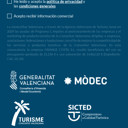
He leído y acepto la
política de privacidad
y
las
condiciones generales
Acepto recibir información comercial
La Generalitat Valenciana, a través de la Agencia Valenciana de Turismo, lanzó en
2024 las ayudas de Programa 1, Impulso al posicionamiento de las empresas y el
marketing de producto turístico de la Comunitat Valenciana, dirigidas a empresas,
asociaciones, federaciones y fundaciones, con el fin de mejorar la competitividad de
los servicios y productos turísticos de la Comunitat Valenciana. En esta
convocatoria, la empresa ORANGE COSTA, S.L. resultó beneficiaria del con un
presupuesto aprobado de 21.236 € y una subvención de 14.862,20 € (Expediente:
CAC-22-24)