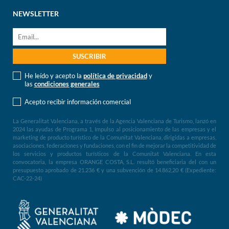
NEWSLETTER
He leído y acepto la
política de privacidad
y
las
condiciones generales
Acepto recibir información comercial
La Generalitat Valenciana, a través de la Agencia Valenciana de Turismo, lanzó en
2024 las ayudas de Programa 1, Impulso al posicionamiento de las empresas y el
marketing de producto turístico de la Comunitat Valenciana, dirigidas a empresas,
asociaciones, federaciones y fundaciones, con el fin de mejorar la competitividad de
los servicios y productos turísticos de la Comunitat Valenciana. En esta
convocatoria, la empresa ORANGE COSTA, S.L. resultó beneficiaria del con un
presupuesto aprobado de 21.236 € y una subvención de 14.862,20 € (Expediente:
CAC-22-24)