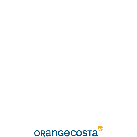
Loa
din
g...