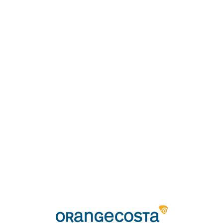
Loa
din
g...