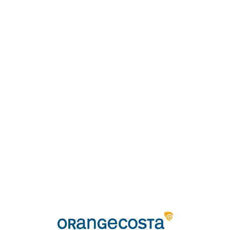
Loa
din
g...