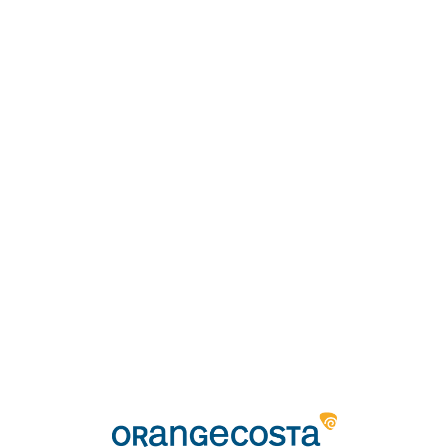
Loa
din
g...