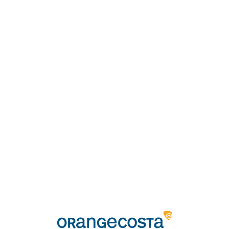
Loa
din
g...