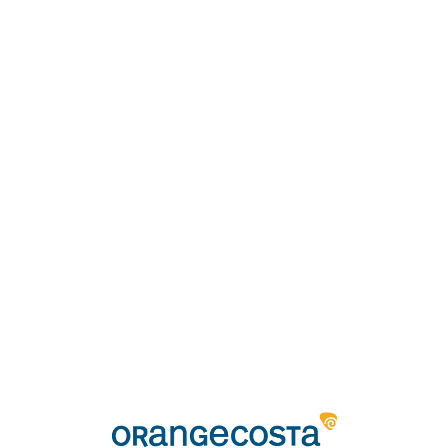
Loa
din
g...