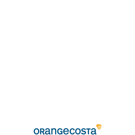
Loa
din
g...