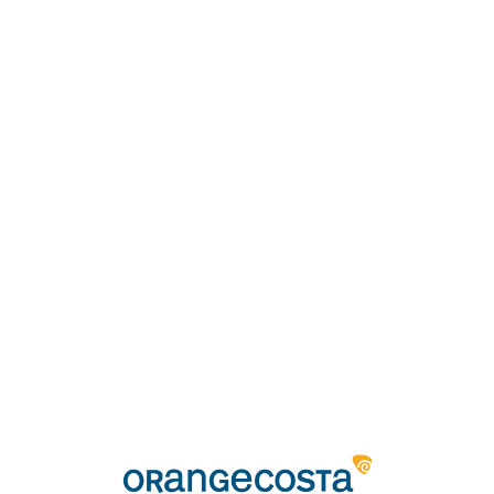
Loa
din
g...