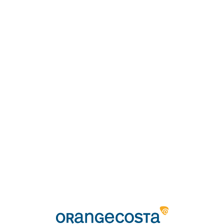
Loa
din
g...