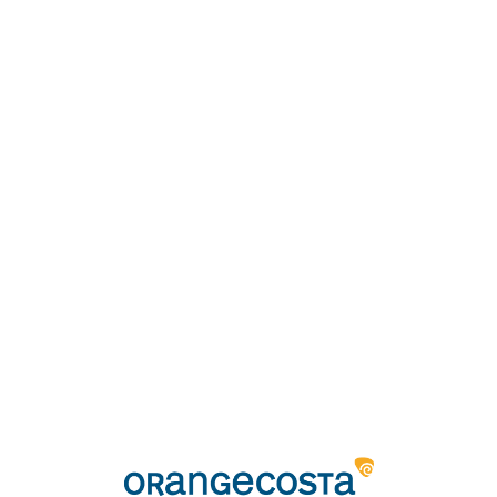
Loa
din
g...